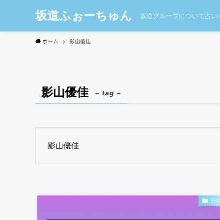
坂道ふぉーちゅん
坂道グループについて占い
ホーム
影山優佳
影山優佳
– tag –
影山優佳
日向