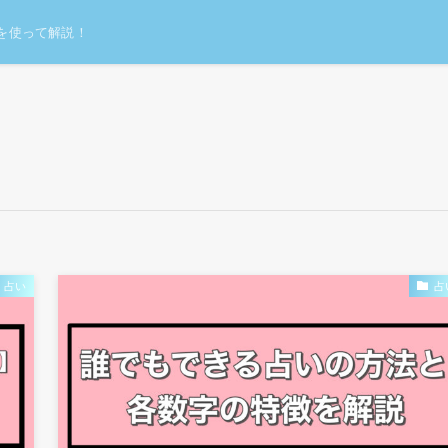
を使って解説！
占い
占