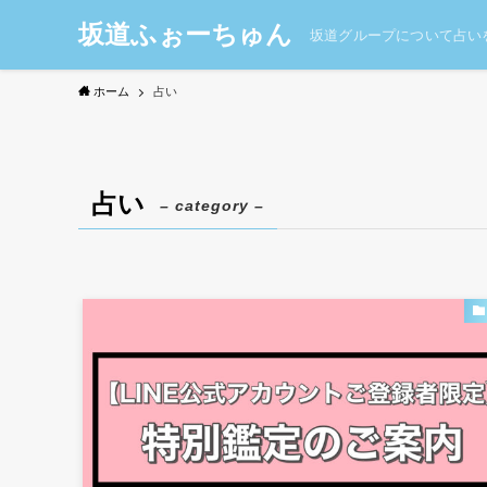
坂道ふぉーちゅん
坂道グループについて占い
ホーム
占い
占い
– category –