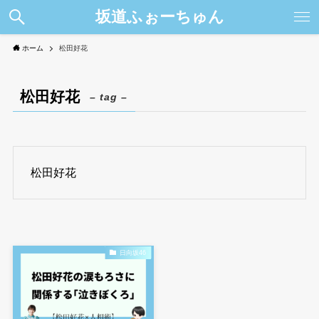
坂道ふぉーちゅん
ホーム
松田好花
松田好花
– tag –
松田好花
日向坂46