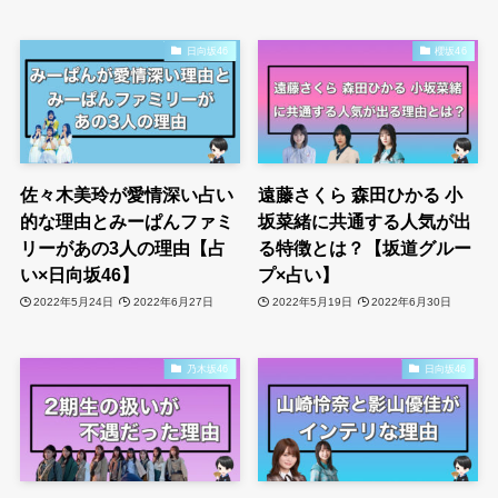
日向坂46
櫻坂46
佐々木美玲が愛情深い占い
遠藤さくら 森田ひかる 小
的な理由とみーぱんファミ
坂菜緒に共通する人気が出
リーがあの3人の理由【占
る特徴とは？【坂道グルー
い×日向坂46】
プ×占い】
2022年5月24日
2022年6月27日
2022年5月19日
2022年6月30日
乃木坂46
日向坂46