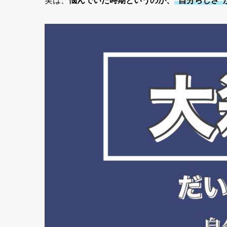
実は、
悩んでいた時期というのが、
”自分らしさ”