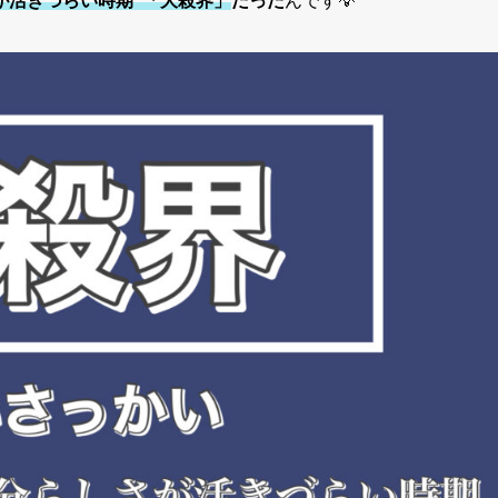
が活きづらい時期”「大殺界」
だった
んです💡