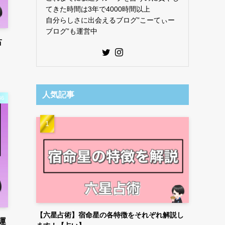
てきた時間は3年で4000時間以上
自分らしさに出会えるブログ”こーてぃー
ブログ”も運営中
占
人気記事
6
【六星占術】宿命星の各特徴をそれぞれ解説し
運