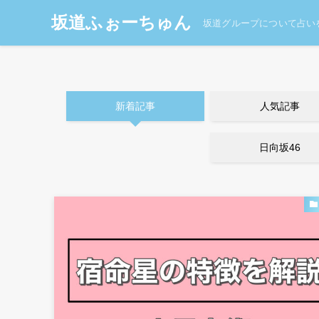
坂道ふぉーちゅん
坂道グループについて占い
新着記事
人気記事
日向坂46