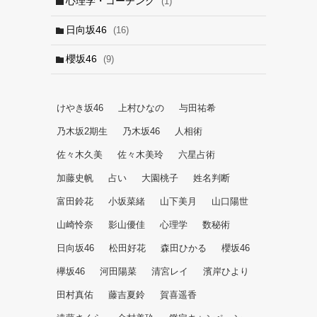
心理学・コーチング
(1)
日向坂46
(16)
櫻坂46
(9)
けやき坂46
上村ひなの
与田祐希
乃木坂2期生
乃木坂46
人相術
佐々木久美
佐々木美玲
六星占術
加藤史帆
占い
大園桃子
姓名判断
富田鈴花
小坂菜緒
山下美月
山口陽世
山崎怜奈
影山優佳
心理学
数秘術
日向坂46
松田好花
森田ひかる
櫻坂46
欅坂46
河田陽菜
清宮レイ
濱岸ひより
田村真佑
藤吉夏鈴
賀喜遥香