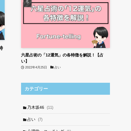
特
六星占術の「12運気」の各特徴を解説！【占
い】
2022年4月25日
占い
カテゴリー
乃木坂46
(11)
占い
(7)