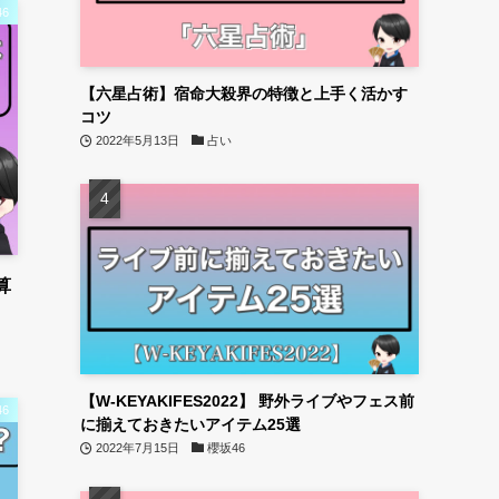
6
【六星占術】宿命大殺界の特徴と上手く活かす
コツ
2022年5月13日
占い
算
【W-KEYAKIFES2022】 野外ライブやフェス前
6
に揃えておきたいアイテム25選
2022年7月15日
櫻坂46