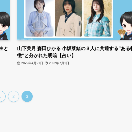
由と
山下美月 森田ひかる 小坂菜緒の３人に共通する”ある
徴”と分かれた明暗【占い】
2022年4月21日
2022年7月1日
1
2
3